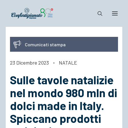
Notizie e Documenti
Comunicati stampa
Confartigianato
Dove siamo
23 Dicembre 2023
·
NATALE
Il Sistema
Sulle tavole natalizie
Cosa Facciamo
Associarsi
nel mondo 980 mln di
dolci made in Italy.
Spiccano prodotti