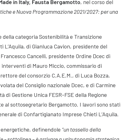
 Made in Italy, Fausta Bergamotto
, nel corso del
tiche e Nuova Programmazione 2021/2027: per una
e della categoria Sostenibilità e Transizione
i L’Aquila, di Gianluca Cavion, presidente del
i Francesco Cancelli, presidente Ordine Dcec di
gli interventi di Mauro Miccio, commissario di
irettore del consorzio C.A.E.M., di Luca Bozza,
olata del Consiglio nazionale Dcec, e di Carmine
rità di Gestione Unica FESR-FSE della Regione
e al sottosegretario Bergamotto. I lavori sono stati
generale di Confartigianato Imprese Chieti L’Aquila.
 energetiche, definendole
“un tassello della
le –
sottolinea
– è arrivare a un’autonomia strategica.