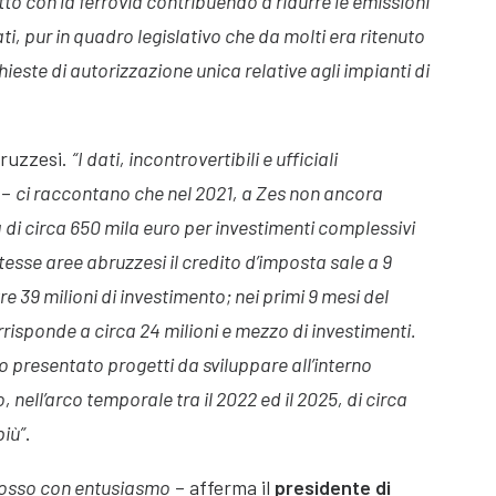
to con la ferrovia contribuendo a ridurre le emissioni
ati, pur in quadro legislativo che da molti era ritenuto
ieste di autorizzazione unica relative agli impianti di
bruzzesi.
“I dati, incontrovertibili e ufficiali
 –
ci raccontano che nel 2021, a Zes non ancora
 di circa 650 mila euro per investimenti complessivi
stesse aree abruzzesi il credito d’imposta sale a 9
re 39 milioni di investimento; nei primi 9 mesi del
risponde a circa 24 milioni e mezzo di investimenti.
presentato progetti da sviluppare all’interno
 nell’arco temporale tra il 2022 ed il 2025, di circa
più”
.
omosso con entusiasmo
– afferma il
presidente di