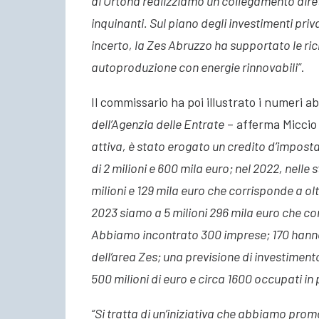
di Ortona realizziamo un collegamento diret
inquinanti. Sul piano degli investimenti priv
incerto, la Zes Abruzzo ha supportato le rich
autoproduzione con energie rinnovabili”
.
Il commissario ha poi illustrato i numeri a
dell’Agenzia delle Entrate
– afferma Miccio
attiva, è stato erogato un credito d’imposta
di 2 milioni e 600 mila euro; nel 2022, nelle 
milioni e 129 mila euro che corrisponde a olt
2023 siamo a 5 milioni 296 mila euro che cor
Abbiamo incontrato 300 imprese; 170 hanno 
dell’area Zes; una previsione di investimento,
500 milioni di euro e circa 1600 occupati in 
“Si tratta di un’iniziativa che abbiamo pr