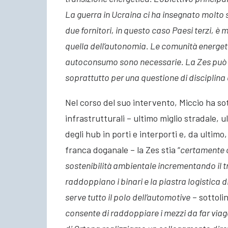
La guerra in Ucraina ci ha insegnato molto 
due fornitori, in questo caso Paesi terzi, è
quella dell’autonomia. Le comunità energeti
autoconsumo sono necessarie. La Zes può f
soprattutto per una questione di disciplina
Nel corso del suo intervento, Miccio ha s
infrastrutturali – ultimo miglio stradale, 
degli hub in porti e interporti e, da ultim
franca doganale – la Zes stia “
certamente c
sostenibilità ambientale incrementando il t
raddoppiano i binari e la piastra logistica 
serve tutto il polo dell’automotive
– sottoli
consente di raddoppiare i mezzi da far viag