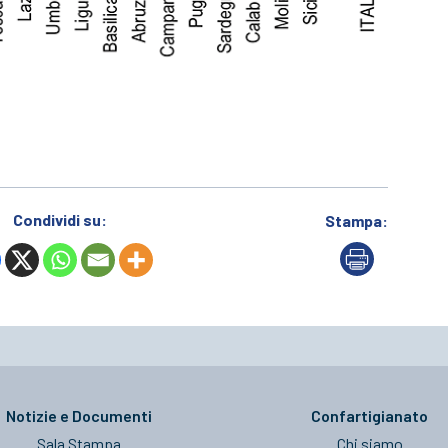
Condividi su:
Stampa:
Notizie e Documenti
Confartigianato
Sala Stampa
Chi siamo