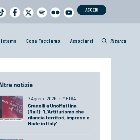
ACCEDI
 Sistema
Cosa Facciamo
Associarsi
Ricerca
Altre notizie
7 Agosto 2026
·
MEDIA
Granelli a UnoMattina
(Rai1): 'L'Artiturismo che
rilancia territori, imprese e
Made in Italy'