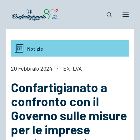
Notizie e Documenti
Notizie
Confartigianato
Dove siamo
20 Febbraio 2024
·
EX ILVA
Il Sistema
Confartigianato a
Cosa Facciamo
Associarsi
confronto con il
Governo sulle misure
per le imprese