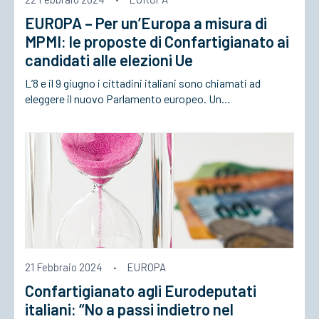
EUROPA – Per un’Europa a misura di
ACCEDI
MPMI: le proposte di Confartigianato ai
candidati alle elezioni Ue
L’8 e il 9 giugno i cittadini italiani sono chiamati ad
eleggere il nuovo Parlamento europeo. Un…
21 Febbraio 2024
·
EUROPA
Confartigianato agli Eurodeputati
italiani: “No a passi indietro nel