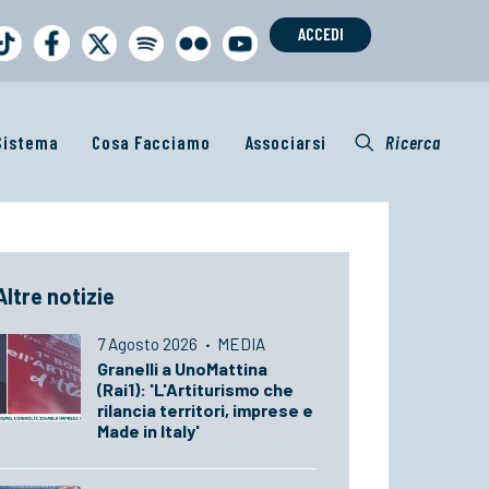
ACCEDI
 Sistema
Cosa Facciamo
Associarsi
Ricerca
Altre notizie
7 Agosto 2026
·
MEDIA
Granelli a UnoMattina
(Rai1): 'L'Artiturismo che
rilancia territori, imprese e
Made in Italy'