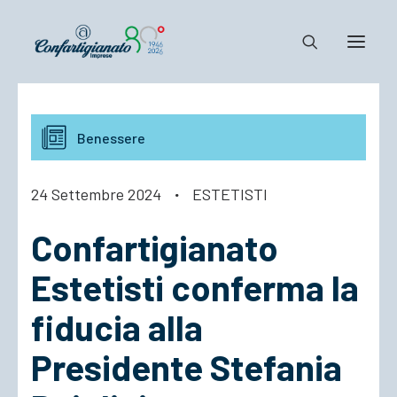
Notizie e Documenti
Benessere
Confartigianato
Dove siamo
24 Settembre 2024
·
ESTETISTI
Il Sistema
Confartigianato
Cosa Facciamo
Associarsi
Estetisti conferma la
fiducia alla
Presidente Stefania