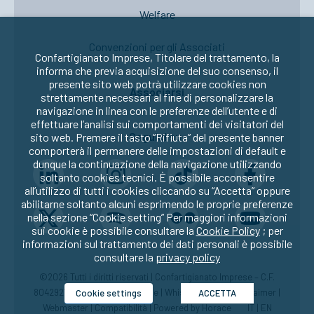
Welfare
Convenzioni per gli Associati
Confartigianato Imprese, Titolare del trattamento, la
informa che previa acquisizione del suo consenso, il
presente sito web potrà utilizzare cookies non
Associarsi
strettamente necessari al fine di personalizzare la
navigazione in linea con le preferenze dell’utente e di
effettuare l’analisi sui comportamenti dei visitatori del
Seguici su:
sito web. Premere il tasto “Rifiuta” del presente banner
comporterà il permanere delle impostazioni di default e
dunque la continuazione della navigazione utilizzando
soltanto cookies tecnici. È possibile acconsentire
all’utilizzo di tutti i cookies cliccando su “Accetta” oppure
abilitarne soltanto alcuni esprimendo le proprie preferenze
nella sezione “Cookie setting” Per maggiori informazioni
sui cookie è possibile consultare la
Cookie Policy
; per
informazioni sul trattamento dei dati personali è possibile
consultare la
privacy policy
©2026 Tutti i diritti riservati | Confartigianato Imprese – C.F.
80429270582 |
Privacy
|
Cookie
|
Whistleblowing
|
Disclaimer
|
Cookie settings
ACCETTA
Webmaster
|
Compatibilità
| Powered by
Horace
IT
|
EN