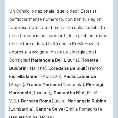
Un Consiglio nazionale, quello degli Estetisti,
particolarmente numeroso, con ben 15 Regioni
rappresentate, a testimonianza della sensibilità
della Categoria nei confronti delle problematiche
del settore e dell’attività che la Presidenza si
appresta a svolgere in stretta sinergia con i
Consiglieri
Mariangela Bei
(Liguria),
Rosetta
Buldorini
(Marche),
Loredana De Giuli
(Trento),
Fiorella Iannelli
(Abruzzo),
Paola Labianca
(Puglia),
Franca Maresca
(Campania),
Pierluigi
Marzocchi
(Toscana),
Samantha Miot
(Friuli
V.G.),
Barbara Roma
(Lazio),
Mariangela Rubino
(Lombardia),
Sandra Selva
(Emilia Romagna) e
Daniela Spina
(Molise).