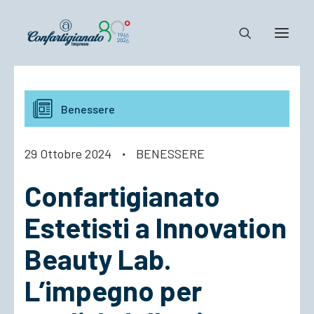
Notizie e Documenti
Benessere
Confartigianato
Dove siamo
29 Ottobre 2024
·
BENESSERE
Il Sistema
Confartigianato
Cosa Facciamo
Associarsi
Estetisti a Innovation
Beauty Lab.
L’impegno per