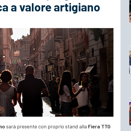
ca a valore artigiano
mo
sarà presente con proprio stand alla
Fiera TTG