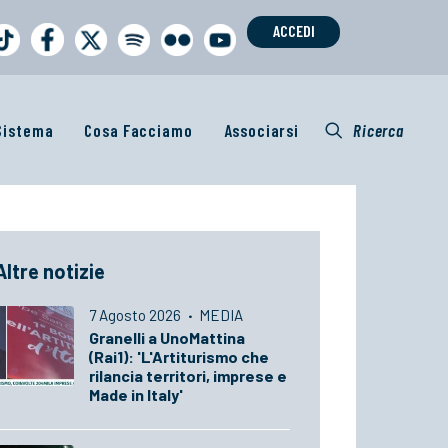
ACCEDI
 Sistema
Cosa Facciamo
Associarsi
Ricerca
Altre notizie
7 Agosto 2026
·
MEDIA
Granelli a UnoMattina
(Rai1): 'L'Artiturismo che
rilancia territori, imprese e
Made in Italy'