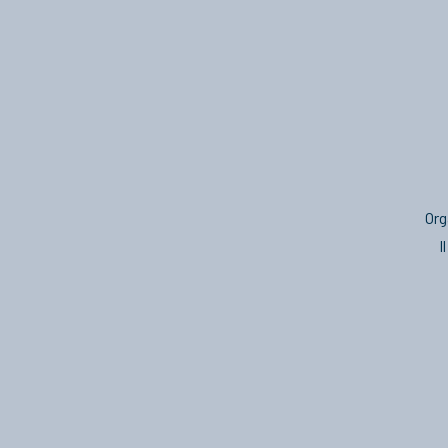
Org
I