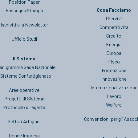
Position Paper
Cosa Facciamo
Rassegna Stampa
I Servizi
Iscriviti alla Newsletter
Competitività
Credito
Ufficio Studi
Energia
Europa
Il Sistema
Fisco
anigramma Sede Nazionale
Formazione
l Sistema Confartigianato
Innovazione
Internazionalizzazione
Aree operative
Lavoro
Progetti di Sistema
Welfare
Protocollo di legalità
Convenzioni per gli Associ
Settori Artigiani
Donne Impresa