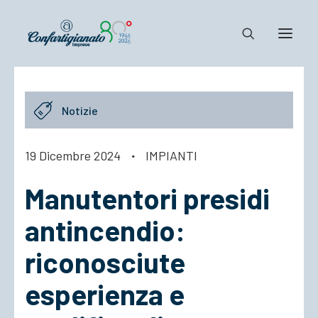
Notizie e Documenti
Notizie
Confartigianato
Dove siamo
19 Dicembre 2024
·
IMPIANTI
Il Sistema
Manutentori presidi
Cosa Facciamo
Associarsi
antincendio:
riconosciute
esperienza e