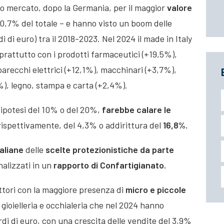
do mercato, dopo la Germania, per il maggior
valore
 10,7% del totale –
e hanno visto un boom delle
i di euro) tra il 2018-2023. Nel 2024 il made in Italy
prattutto con i prodotti farmaceutici (+19,5%),
arecchi elettrici (+12,1%), macchinari (+3,7%),
), legno, stampa e carta (+2,4%).
e ipotesi del 10% o del 20%,
farebbe calare le
 rispettivamente, del 4,3% o addirittura del
16,8%.
taliane
delle
scelte protezionistiche da parte
alizzati in un
rapporto di Confartigianato.
ettori con la maggiore presenza di
micro e piccole
 gioielleria e occhialeria che nel 2024 hanno
rdi di euro, con una crescita delle vendite del 3,9%