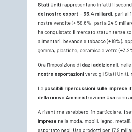
Stati Unit
i rappresentano infatti il secon
del nostro export
–
66,4 miliardi
, pari al
nostre vendite (+ 58,6%, pari a 24,9 miliard
ha conquistato il mercato statunitense so
alimentari, bevande e tabacco (+18%), app
gomma, plastiche, ceramica e vetro (+3,2%
Ora l’imposizione di
dazi addizionali
, nell
nostre esportazioni
verso gli Stati Uniti,
Le
possibili ripercussioni sulle imprese i
della nuova Amministrazione Usa
sono an
A risentirne sarebbero, in particolare, i s
imprese
nella moda, mobili, legno, metalli,
esportato negli Usa prodotti per 17,9 milia