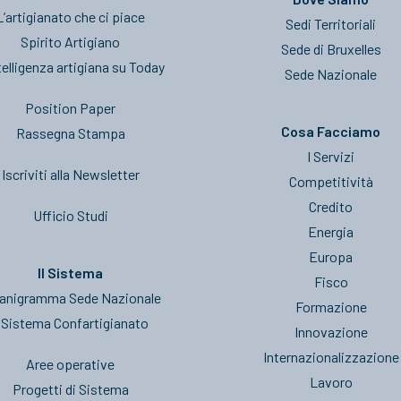
L’artigianato che ci piace
Sedi Territoriali
Spirito Artigiano
Sede di Bruxelles
telligenza artigiana su Today
Sede Nazionale
Position Paper
Cosa Facciamo
Rassegna Stampa
I Servizi
Iscriviti alla Newsletter
Competitività
Credito
Ufficio Studi
Energia
Europa
Il Sistema
Fisco
anigramma Sede Nazionale
Formazione
l Sistema Confartigianato
Innovazione
Internazionalizzazione
Aree operative
Lavoro
Progetti di Sistema