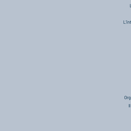
L’in
Org
I