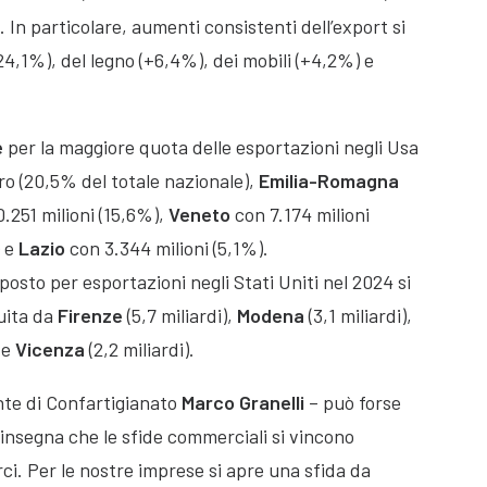
 In particolare, aumenti consistenti dell’export si
+24,1%), del legno (+6,4%), dei mobili (+4,2%) e
e
per la maggiore quota delle esportazioni negli Usa
ro (20,5% del totale nazionale),
Emilia-Romagna
.251 milioni (15,6%),
Veneto
con 7.174 milioni
) e
Lazio
con 3.344 milioni (5,1%).
posto per esportazioni negli Stati Uniti nel 2024 si
guita da
Firenze
(5,7 miliardi),
Modena
(3,1 miliardi),
 e
Vicenza
(2,2 miliardi).
ente di Confartigianato
Marco Granelli
– può forse
insegna che le sfide commerciali si vincono
ci. Per le nostre imprese si apre una sfida da