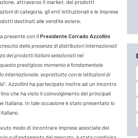
zione, attraverso il market, dei prodotti
zioni di categoria, gli enti istituzionali e le imprese
dotti destinati alle vendite estere.
a presente con il
Presidente Corrado Azzollini
 crescita della presenza di distributori internazionali
nza dei prodotti italiani selezionati nel
i questo prestigioso momento è fondamentale
lo internazionale, soprattutto con le Istituzioni di
ia
”. Azzollini ha partecipato inoltre ad un incontro
lino che ha visto il coinvolgimento dei principali
ne italiana. In tale occasione è stato presentato lo
italiano.
avuto modo di incontrare imprese associate del
ancio sull’andamento del mercato, è stata condivisa