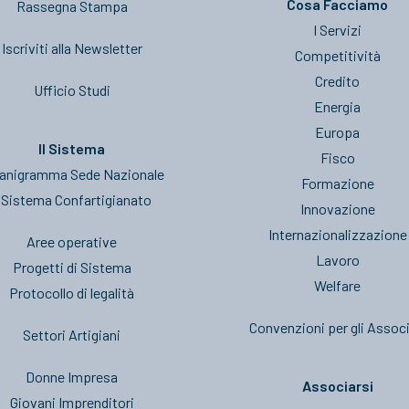
Cosa Facciamo
Rassegna Stampa
I Servizi
Iscriviti alla Newsletter
Competitività
Credito
Ufficio Studi
Energia
Europa
Il Sistema
Fisco
anigramma Sede Nazionale
Formazione
l Sistema Confartigianato
Innovazione
Internazionalizzazione
Aree operative
Lavoro
Progetti di Sistema
Welfare
Protocollo di legalità
Convenzioni per gli Associ
Settori Artigiani
Donne Impresa
Associarsi
Giovani Imprenditori