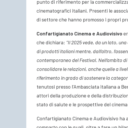
punto di riferimento per la commercializza
cinematografici italiani. Presenti le associa
di settore che hanno promosso i propri pro
Confartigianato Cinema e Audiovisivo
er
che dichiara:
“Il 2025 vede, da un lato, una
di prodotti italiani mentre, dall’altro, l’asse
contemporaneo del Festival. Nell’ambito d
consolidare le relazioni, anche quelle a livel
riferimento in grado di sostenere la categor
tenutosi presso l’Ambasciata italiana a Ber
attori della produzione e della distribuzio
stato di salute e le prospettive del cinema 
Confartigianato Cinema e Audiovisivo ha 
comparto con le quali, oltre a fare un bil