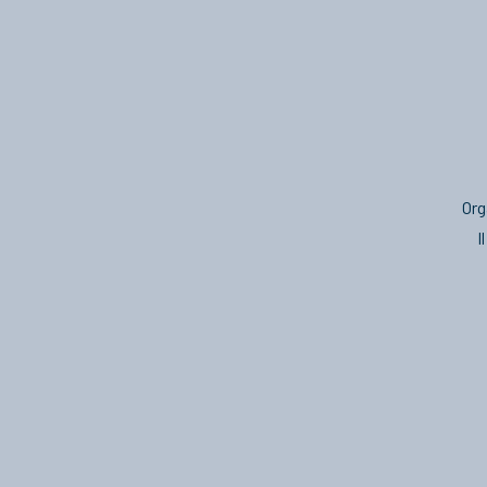
Org
I