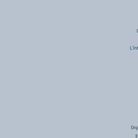
L’in
Org
I