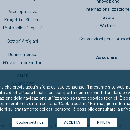
Innovazione
Internazionalizzazione
Aree operative
Lavoro
Progetti di Sistema
Welfare
Protocollo di legalità
Convenzioni per gli Associ
Settori Artigiani
Donne Impresa
Associarsi
Giovani Imprenditori
ANAP
ANCOS APS
ma che previa acquisizione del suo consenso, il presente sito web po
CAAF
nte e di effettuare l’analisi sui comportamenti dei visitatori del sito
zione della navigazione utilizzando soltanto cookies tecnici. È possib
INAPA
oprie preferenze nella sezione “Cookie setting” Per maggiori informa
oni sul trattamento dei dati personali è possibile consultare la
priv
Cookie settings
ACCETTA
RIFIUTA
prese – C.F. 80429270582 |
Privacy
|
Cookie
|
Whistleblowing
|
Disclaimer
|
Webma