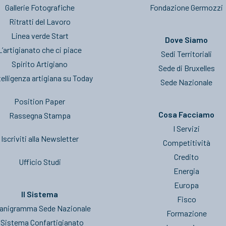
Gallerie Fotografiche
Fondazione Germozzi
Ritratti del Lavoro
Linea verde Start
Dove Siamo
L’artigianato che ci piace
Sedi Territoriali
Spirito Artigiano
Sede di Bruxelles
telligenza artigiana su Today
Sede Nazionale
Position Paper
Cosa Facciamo
Rassegna Stampa
I Servizi
Iscriviti alla Newsletter
Competitività
Credito
Ufficio Studi
Energia
Europa
Il Sistema
Fisco
anigramma Sede Nazionale
Formazione
l Sistema Confartigianato