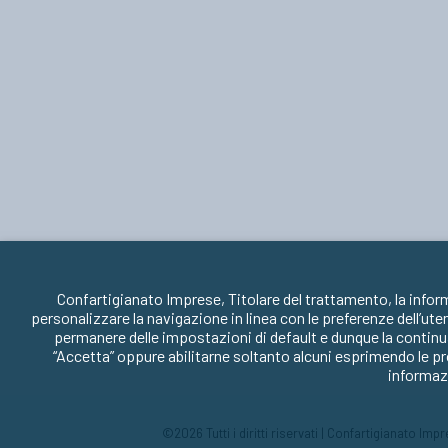
Confartigianato Imprese, Titolare del trattamento, la infor
personalizzare la navigazione in linea con le preferenze dell’ute
permanere delle impostazioni di default e dunque la continua
“Accetta” oppure abilitarne soltanto alcuni esprimendo le pr
informazi
©2026 Tutti i diritti riservati | Confartigianato Im