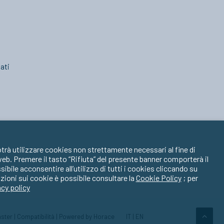
ati
trà utilizzare cookies non strettamente necessari al fine di
 web. Premere il tasto “Rifiuta” del presente banner comporterà il
ile acconsentire all’utilizzo di tutti i cookies cliccando su
zioni sui cookie è possibile consultare la
Cookie Policy
; per
acy policy
ster
|
Compatibilità
| Powered by
Horace
IT
|
EN