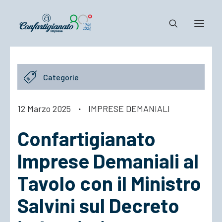
Notizie e Documenti
Categorie
Confartigianato
Dove siamo
12 Marzo 2025
·
IMPRESE DEMANIALI
Il Sistema
Confartigianato
Cosa Facciamo
Associarsi
Imprese Demaniali al
Tavolo con il Ministro
Salvini sul Decreto