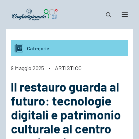
Notizie e Documenti
Categorie
Confartigianato
Dove siamo
9 Maggio 2025
·
ARTISTICO
Il Sistema
Il restauro guarda al
Cosa Facciamo
Associarsi
futuro: tecnologie
digitali e patrimonio
culturale al centro