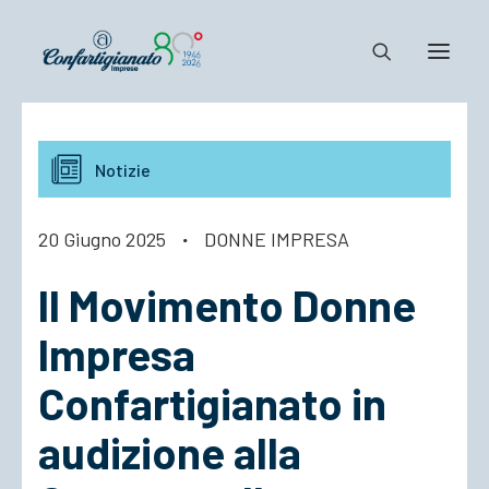
Notizie e Documenti
Notizie
Confartigianato
Dove siamo
20 Giugno 2025
·
DONNE IMPRESA
Il Sistema
Il Movimento Donne
Cosa Facciamo
Associarsi
Impresa
Confartigianato in
audizione alla