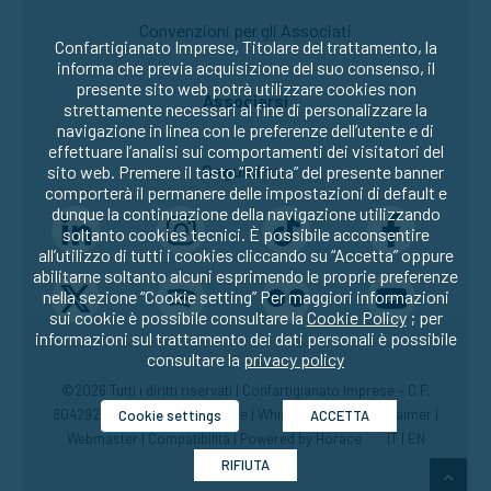
Convenzioni per gli Associati
Confartigianato Imprese, Titolare del trattamento, la
informa che previa acquisizione del suo consenso, il
presente sito web potrà utilizzare cookies non
Associarsi
strettamente necessari al fine di personalizzare la
navigazione in linea con le preferenze dell’utente e di
effettuare l’analisi sui comportamenti dei visitatori del
Seguici su:
sito web. Premere il tasto “Rifiuta” del presente banner
comporterà il permanere delle impostazioni di default e
dunque la continuazione della navigazione utilizzando
soltanto cookies tecnici. È possibile acconsentire
all’utilizzo di tutti i cookies cliccando su “Accetta” oppure
abilitarne soltanto alcuni esprimendo le proprie preferenze
nella sezione “Cookie setting” Per maggiori informazioni
sui cookie è possibile consultare la
Cookie Policy
; per
informazioni sul trattamento dei dati personali è possibile
consultare la
privacy policy
©2026 Tutti i diritti riservati | Confartigianato Imprese – C.F.
80429270582 |
Privacy
|
Cookie
|
Whistleblowing
|
Disclaimer
|
Cookie settings
ACCETTA
Webmaster
|
Compatibilità
| Powered by
Horace
IT
|
EN
RIFIUTA