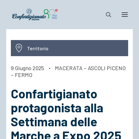
Notizie e Documenti
Territorio
Confartigianato
Dove siamo
9 Giugno 2025
·
MACERATA – ASCOLI PICENO
– FERMO
Il Sistema
Cosa Facciamo
Confartigianato
Associarsi
protagonista alla
Settimana delle
Marche a Expo 2025