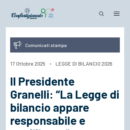
Notizie e Documenti
Comunicati stampa
Confartigianato
Dove siamo
17 Ottobre 2025
·
LEGGE DI BILANCIO 2026
Il Sistema
Il Presidente
Cosa Facciamo
Associarsi
Granelli: “La Legge di
bilancio appare
responsabile e