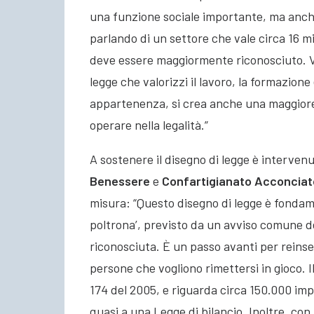
una funzione sociale importante, ma anch
parlando di un settore che vale circa 16 m
deve essere maggiormente riconosciuto. V
legge che valorizzi il lavoro, la formazione
appartenenza, si crea anche una maggiore
operare nella legalità.”
A sostenere il disegno di legge è interven
Benessere
e
Confartigianato Acconciat
misura: “Questo disegno di legge è fondame
poltrona’, previsto da un avviso comune de
riconosciuta. È un passo avanti per reinser
persone che vogliono rimettersi in gioco. Il
174 del 2005, e riguarda circa 150.000 imp
quasi a una Legge di bilancio. Inoltre, con