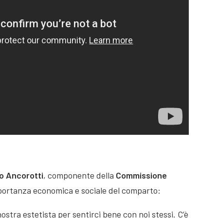
o Ancorotti
, componente della
Commissione
importanza economica e sociale del comparto:
ostra estetista per sentirci bene con noi stessi. C’è