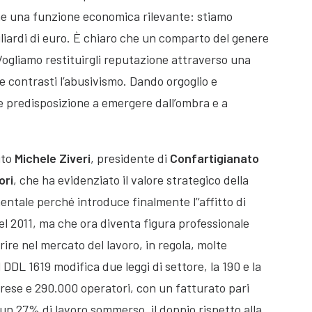
e una funzione economica rilevante: stiamo
iliardi di euro. È chiaro che un comparto del genere
ogliamo restituirgli reputazione attraverso una
 e contrasti l’abusivismo. Dando orgoglio e
 predisposizione a emergere dall’ombra e a
uto
Michele Ziveri
, presidente di
Confartigianato
ori
, che ha evidenziato il valore strategico della
ntale perché introduce finalmente l’‘affitto di
l 2011, ma che ora diventa figura professionale
ire nel mercato del lavoro, in regola, molte
 DDL 1619 modifica due leggi di settore, la 190 e la
rese e 290.000 operatori, con un fatturato pari
 un 27% di lavoro sommerso, il doppio rispetto alla