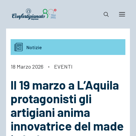
Notizie e Documenti
Notizie
Confartigianato
Dove siamo
18 Marzo 2026
·
EVENTI
Il Sistema
Il 19 marzo a L’Aquila
Cosa Facciamo
Associarsi
protagonisti gli
artigiani anima
innovatrice del made