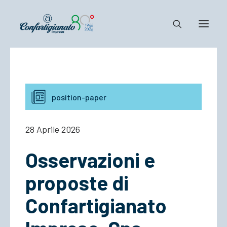
Notizie e Documenti
Confartigianato
position-paper
Dove siamo
Il Sistema
28 Aprile 2026
Cosa Facciamo
Osservazioni e
Associarsi
proposte di
Confartigianato