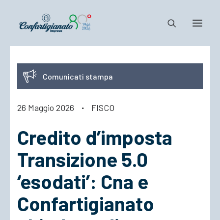
Notizie e Documenti
Comunicati stampa
Confartigianato
Dove siamo
26 Maggio 2026
·
FISCO
Il Sistema
Credito d’imposta
Cosa Facciamo
Associarsi
Transizione 5.0
‘esodati’: Cna e
Confartigianato