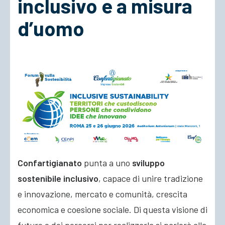
inclusivo e a misura
d’uomo
ACCEDI
Confartigianato
punta a uno
sviluppo
sostenibile inclusivo
, capace di unire tradizione
e innovazione, mercato e comunità, crescita
economica e coesione sociale. Di questa visione di
futuro e dei percorsi per realizzarla si parlerà alla