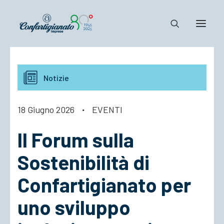
Notizie e Documenti
Notizie
Confartigianato
Dove siamo
18 Giugno 2026
·
EVENTI
Il Sistema
Il Forum sulla
Cosa Facciamo
Associarsi
Sostenibilità di
Confartigianato per
uno sviluppo