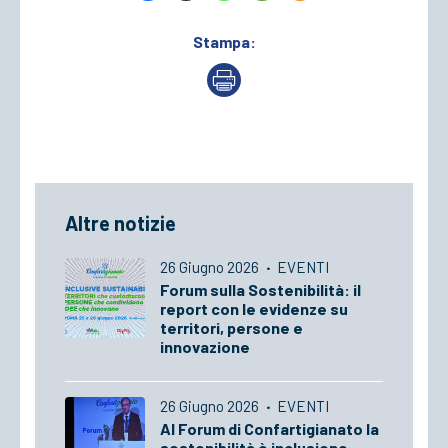
Stampa:
Altre notizie
26 Giugno 2026
·
EVENTI
Forum sulla Sostenibilità: il
report con le evidenze su
territori, persone e
innovazione
26 Giugno 2026
·
EVENTI
Al Forum di Confartigianato la
sostenibilità è inclusione,