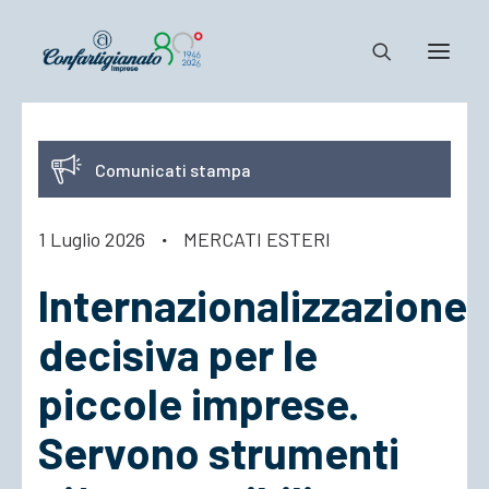
Notizie e Documenti
Comunicati stampa
Confartigianato
Dove siamo
1 Luglio 2026
·
MERCATI ESTERI
Il Sistema
Internazionalizzazione
Cosa Facciamo
Associarsi
decisiva per le
piccole imprese.
Servono strumenti