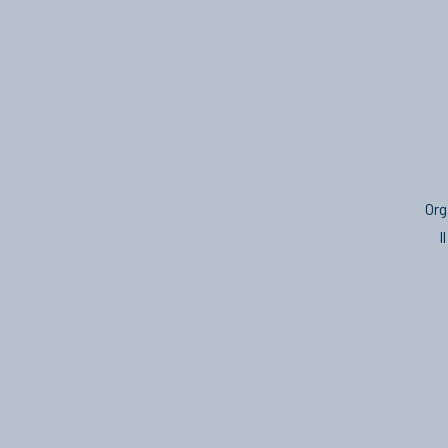
Org
I