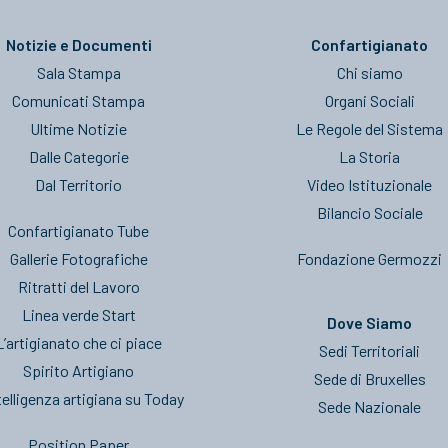
Notizie e Documenti
Confartigianato
Sala Stampa
Chi siamo
Comunicati Stampa
Organi Sociali
Ultime Notizie
Le Regole del Sistema
Dalle Categorie
La Storia
Dal Territorio
Video Istituzionale
Bilancio Sociale
Confartigianato Tube
Gallerie Fotografiche
Fondazione Germozzi
Ritratti del Lavoro
Linea verde Start
Dove Siamo
L’artigianato che ci piace
Sedi Territoriali
Spirito Artigiano
Sede di Bruxelles
telligenza artigiana su Today
Sede Nazionale
Position Paper