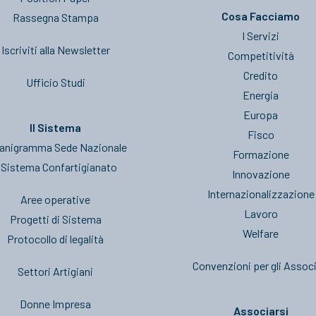
Cosa Facciamo
Rassegna Stampa
I Servizi
Iscriviti alla Newsletter
Competitività
Credito
Ufficio Studi
Energia
Europa
Il Sistema
Fisco
anigramma Sede Nazionale
Formazione
l Sistema Confartigianato
Innovazione
Internazionalizzazione
Aree operative
Lavoro
Progetti di Sistema
Welfare
Protocollo di legalità
Convenzioni per gli Associ
Settori Artigiani
Donne Impresa
Associarsi