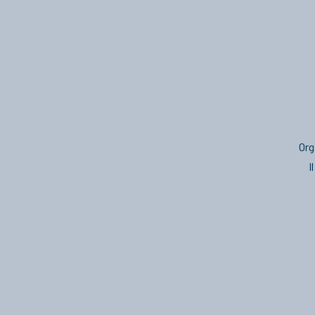
Org
I