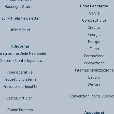
Cosa Facciamo
Rassegna Stampa
I Servizi
Iscriviti alla Newsletter
Competitività
Credito
Ufficio Studi
Energia
Europa
Il Sistema
Fisco
anigramma Sede Nazionale
Formazione
l Sistema Confartigianato
Innovazione
Internazionalizzazione
Aree operative
Lavoro
Progetti di Sistema
Welfare
Protocollo di legalità
Convenzioni per gli Associ
Settori Artigiani
Donne Impresa
Associarsi