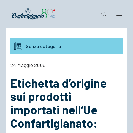
Notizie e Documenti
Senza categoria
Confartigianato
Dove siamo
24 Maggio 2006
Il Sistema
Etichetta d’origine
Cosa Facciamo
Associarsi
sui prodotti
importati nell’Ue
Confartigianato: