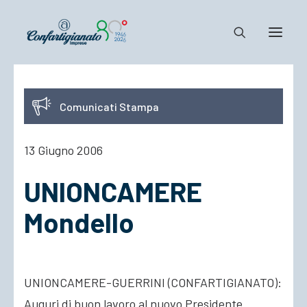
Notizie e Documenti
Comunicati Stampa
Confartigianato
Dove siamo
13 Giugno 2006
Il Sistema
UNIONCAMERE
Cosa Facciamo
Associarsi
Mondello
UNIONCAMERE-GUERRINI (CONFARTIGIANATO):
Auguri di buon lavoro al nuovo Presidente