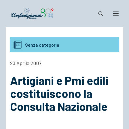
Notizie e Documenti
Senza categoria
Confartigianato
Dove siamo
23 Aprile 2007
Il Sistema
Artigiani e Pmi edili
Cosa Facciamo
Associarsi
costituiscono la
Consulta Nazionale