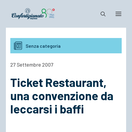
Notizie e Documenti
Senza categoria
Confartigianato
Dove siamo
27 Settembre 2007
Il Sistema
Ticket Restaurant,
Cosa Facciamo
Associarsi
una convenzione da
leccarsi i baffi