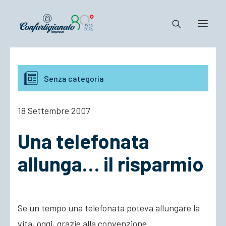
Notizie e Documenti
Senza categoria
Confartigianato
Dove siamo
18 Settembre 2007
Il Sistema
Una telefonata
Cosa Facciamo
Associarsi
allunga… il risparmio
Se un tempo una telefonata poteva allungare la
vita, oggi, grazie alla convenzione