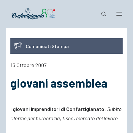
Notizie e Documenti
Comunicati Stampa
Confartigianato
Dove siamo
13 Ottobre 2007
Il Sistema
giovani assemblea
Cosa Facciamo
Associarsi
I giovani imprenditori di Confartigianato:
Subito
riforme per burocrazia, fisco, mercato del lavoro