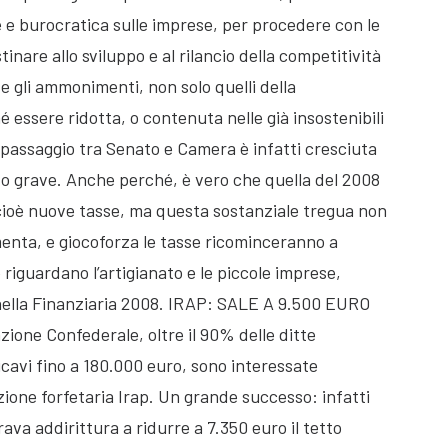
e e burocratica sulle imprese, per procedere con le
tinare allo sviluppo e al rilancio della competitività
 gli ammonimenti, non solo quelli della
 essere ridotta, o contenuta nelle già insostenibili
l passaggio tra Senato e Camera è infatti cresciuta
olto grave. Anche perché, è vero che quella del 2008
cioè nuove tasse, ma questa sostanziale tregua non
enta, e giocoforza le tasse ricominceranno a
 riguardano l’artigianato e le piccole imprese,
 nella Finanziaria 2008. IRAP: SALE A 9.500 EURO
ne Confederale, oltre il 90% delle ditte
ricavi fino a 180.000 euro, sono interessate
ione forfetaria Irap. Un grande successo: infatti
rava addirittura a ridurre a 7.350 euro il tetto