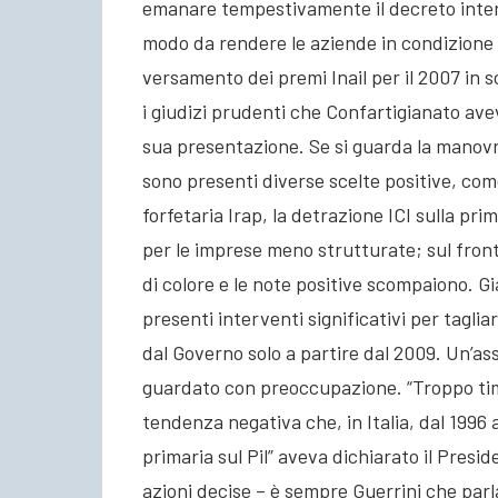
emanare tempestivamente il decreto intermi
modo da rendere le aziende in condizione di
versamento dei premi Inail per il 2007 in 
i giudizi prudenti che Confartigianato ave
sua presentazione. Se si guarda la manovra
sono presenti diverse scelte positive, co
forfetaria Irap, la detrazione ICI sulla pr
per le imprese meno strutturate; sul fronte
di colore e le note positive scompaiono. G
presenti interventi significativi per taglia
dal Governo solo a partire dal 2009. Un’a
guardato con preoccupazione. “Troppo timidi
tendenza negativa che, in Italia, dal 1996 
primaria sul Pil” aveva dichiarato il Presi
azioni decise – è sempre Guerrini che parla