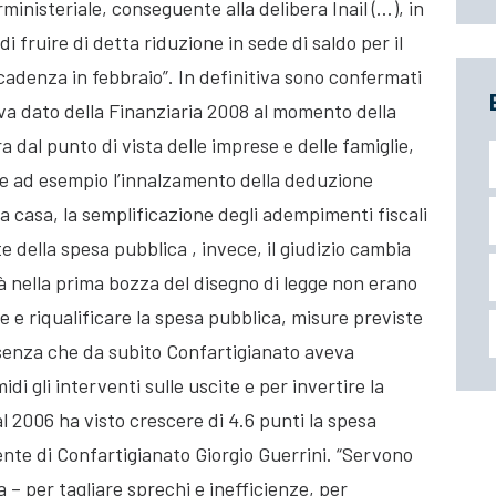
nisteriale, conseguente alla delibera Inail (…), in
 fruire di detta riduzione in sede di saldo per il
scadenza in febbraio”. In definitiva sono confermati
va dato della Finanziaria 2008 al momento della
 dal punto di vista delle imprese e delle famiglie,
me ad esempio l’innalzamento della deduzione
ima casa, la semplificazione degli adempimenti fiscali
 della spesa pubblica , invece, il giudizio cambia
ià nella prima bozza del disegno di legge non erano
re e riqualificare la spesa pubblica, misure previste
ssenza che da subito Confartigianato aveva
 gli interventi sulle uscite e per invertire la
al 2006 ha visto crescere di 4.6 punti la spesa
dente di Confartigianato Giorgio Guerrini. “Servono
 – per tagliare sprechi e inefficienze, per