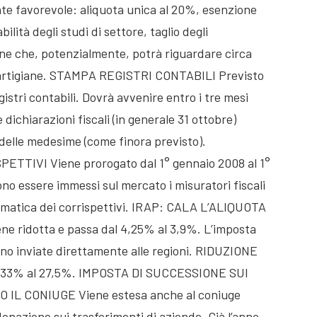
te favorevole: aliquota unica al 20%, esenzione
bilità degli studi di settore, taglio degli
ne che, potenzialmente, potrà riguardare circa
 artigiane. STAMPA REGISTRI CONTABILI Previsto
istri contabili. Dovrà avvenire entro i tre mesi
dichiarazioni fiscali (in generale 31 ottobre)
 delle medesime (come finora previsto).
TIVI Viene prorogato dal 1° gennaio 2008 al 1°
ono essere immessi sul mercato i misuratori fiscali
lematica dei corrispettivi. IRAP: CALA L’ALIQUOTA
e ridotta e passa dal 4,25% al 3,9%. L’imposta
nno inviate direttamente alle regioni. RIDUZIONE
l 33% al 27,5%. IMPOSTA DI SUCCESSIONE SUI
L CONIUGE Viene estesa anche al coniuge
donazione sui trasferimenti di aziende. Già l’anno