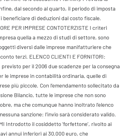
infine, dal secondo al quarto, il periodo di imposta
i beneficiare di deduzioni dal costo fiscale.
RE PER IMPRESE CONTOTERZISTE I criteri
ompresa quella a mezzo di studi di settore, sono
soggetti diversi dalle imprese manifatturiere che
 in conto terzi. ELENCO CLIENTI E FORNITORI:
previsto per il 2006 due scadenze per la consegna
er le imprese in contabilità ordinaria, quelle di
rese più piccole. Con l’emendamento sollecitato da
ione Bilancio, tutte le imprese che non sono
ottobre, ma che comunque hanno inoltrato l’elenco
nessuna sanzione: l’invio sarà considerato valido.
trodotto il cosiddetto ‘forfettone’, rivolto ai
cavi annui inferiori ai 30.000 euro, che