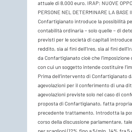
attuale di 8.000 euro. IRAP: NUOVE OP
PERSONE NEL DETERMINARE LA BASE IMP
Confartigianato introduce la possibilità per
contabilità ordinaria – solo quelle – di det
previsti per le società di capitali introdu
reddito, sia ai fini dell’Ires, sia ai fini del
da Confartigianato cioè che l’imposizione 
con cui un soggetto intende costituire
Prima dell’intervento di Confartigianato d
agevolazioni per il conferimento di una dit
agevolazioni previste solo nel caso di confe
proposta di Confartigianato, fatta propria
precedente trattamento. Introdotta la poss
corso della discussione parlamentare, tale
per scaglioni (12% fino a 5/mln, 14% fra 5