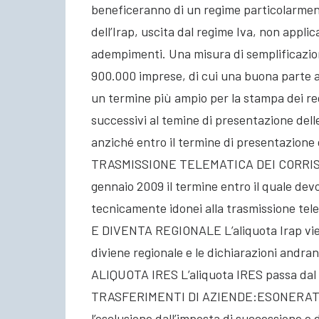
beneficeranno di un regime particolarmen
dell’Irap, uscita dal regime Iva, non applica
adempimenti. Una misura di semplificazio
900.000 imprese, di cui una buona parte
un termine più ampio per la stampa dei reg
successivi al temine di presentazione delle 
anziché entro il termine di presentazione
TRASMISSIONE TELEMATICA DEI CORRISPET
gennaio 2009 il termine entro il quale dev
tecnicamente idonei alla trasmissione te
E DIVENTA REGIONALE L’aliquota Irap vien
diviene regionale e le dichiarazioni andra
ALIQUOTA IRES L’aliquota IRES passa da
TRASFERIMENTI DI AZIENDE:ESONERATO I
l’esclusione dall’imposta di successione e 