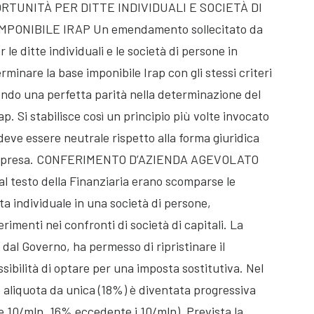
PORTUNITÀ PER DITTE INDIVIDUALI E SOCIETÀ DI
ONIBILE IRAP Un emendamento sollecitato da
 le ditte individuali e le società di persone in
erminare la base imponibile Irap con gli stessi criteri
cendo una perfetta parità nella determinazione del
l’Irap. Si stabilisce così un principio più volte invocato
deve essere neutrale rispetto alla forma giuridica
 l’impresa. CONFERIMENTO D’AZIENDA AGEVOLATO
al testo della Finanziaria erano scomparse le
ta individuale in una società di persone,
rimenti nei confronti di società di capitali. La
 dal Governo, ha permesso di ripristinare il
ibilità di optare per una imposta sostitutiva. Nel
 aliquota da unica (18%) è diventata progressiva
 e 10/mln, 16% eccedente i 10/mln). Prevista la