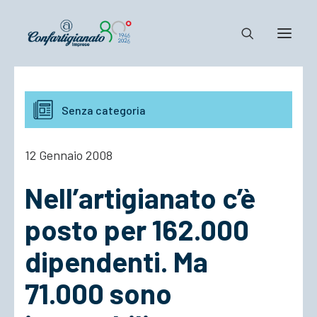
Notizie e Documenti
Senza categoria
Confartigianato
Dove siamo
12 Gennaio 2008
Il Sistema
Nell’artigianato c’è
Cosa Facciamo
Associarsi
posto per 162.000
dipendenti. Ma
71.000 sono