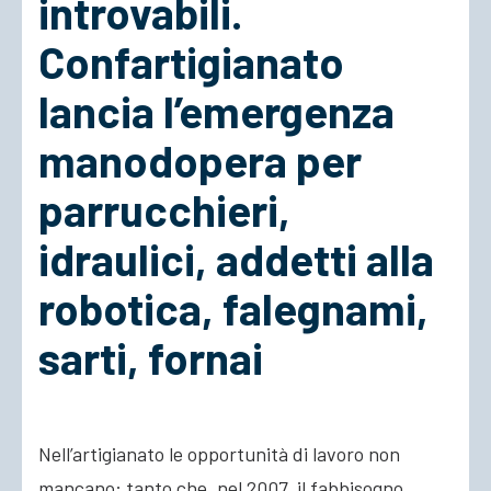
introvabili.
Confartigianato
ACCEDI
lancia l’emergenza
manodopera per
parrucchieri,
idraulici, addetti alla
robotica, falegnami,
sarti, fornai
Nell’artigianato le opportunità di lavoro non
mancano: tanto che, nel 2007, il fabbisogno