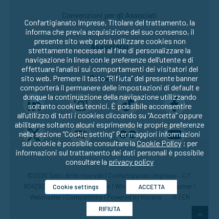
Convenzioni per gli Associati
Confartigianato Imprese, Titolare del trattamento, la
informa che previa acquisizione del suo consenso, il
presente sito web potrà utilizzare cookies non
Associarsi
strettamente necessari al fine di personalizzare la
navigazione in linea con le preferenze dell’utente e di
effettuare l’analisi sui comportamenti dei visitatori del
Seguici su:
sito web. Premere il tasto “Rifiuta” del presente banner
comporterà il permanere delle impostazioni di default e
dunque la continuazione della navigazione utilizzando
soltanto cookies tecnici. È possibile acconsentire
all’utilizzo di tutti i cookies cliccando su “Accetta” oppure
abilitarne soltanto alcuni esprimendo le proprie preferenze
nella sezione “Cookie setting” Per maggiori informazioni
sui cookie è possibile consultare la
Cookie Policy
; per
informazioni sul trattamento dei dati personali è possibile
consultare la
privacy policy
©2026 Tutti i diritti riservati | Confartigianato Imprese – C.F.
80429270582 |
Privacy
|
Cookie
|
Whistleblowing
|
Disclaimer
|
Cookie settings
ACCETTA
Webmaster
|
Compatibilità
| Powered by
Horace
IT
|
EN
RIFIUTA