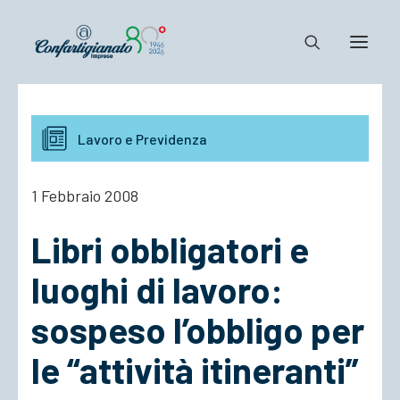
Notizie e Documenti
Lavoro e Previdenza
Confartigianato
Dove siamo
1 Febbraio 2008
Il Sistema
Libri obbligatori e
Cosa Facciamo
Associarsi
luoghi di lavoro:
sospeso l’obbligo per
le “attività itineranti”