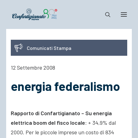
Notizie e Documenti
Comunicati Stampa
Confartigianato
Dove siamo
12 Settembre 2008
Il Sistema
energia federalismo
Cosa Facciamo
Associarsi
Rapporto di Confartigianato – Su energia
elettrica boom del fisco locale
: + 34,9% dal
2000. Per le piccole imprese un costo di 834