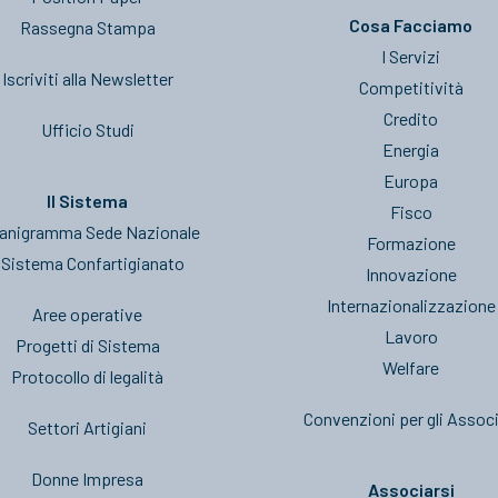
Cosa Facciamo
Rassegna Stampa
I Servizi
Iscriviti alla Newsletter
Competitività
Credito
Ufficio Studi
Energia
Europa
Il Sistema
Fisco
anigramma Sede Nazionale
Formazione
l Sistema Confartigianato
Innovazione
Internazionalizzazione
Aree operative
Lavoro
Progetti di Sistema
Welfare
Protocollo di legalità
Convenzioni per gli Associ
Settori Artigiani
Donne Impresa
Associarsi