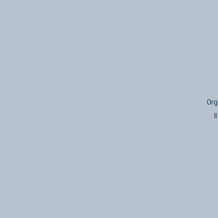
Org
I