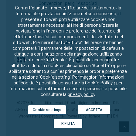
Convenzioni per gli Associati
Confartigianato Imprese, Titolare del trattamento, la
informa che previa acquisizione del suo consenso, il
presente sito web potrà utilizzare cookies non
Associarsi
strettamente necessari al fine di personalizzare la
navigazione in linea con le preferenze dell’utente e di
effettuare l’analisi sui comportamenti dei visitatori del
Seguici su:
sito web. Premere il tasto “Rifiuta” del presente banner
comporterà il permanere delle impostazioni di default e
dunque la continuazione della navigazione utilizzando
soltanto cookies tecnici. È possibile acconsentire
all’utilizzo di tutti i cookies cliccando su “Accetta” oppure
abilitarne soltanto alcuni esprimendo le proprie preferenze
nella sezione “Cookie setting” Per maggiori informazioni
sui cookie è possibile consultare la
Cookie Policy
; per
informazioni sul trattamento dei dati personali è possibile
consultare la
privacy policy
©2026 Tutti i diritti riservati | Confartigianato Imprese – C.F.
80429270582 |
Privacy
|
Cookie
|
Whistleblowing
|
Disclaimer
|
Cookie settings
ACCETTA
Webmaster
|
Compatibilità
| Powered by
Horace
IT
|
EN
RIFIUTA