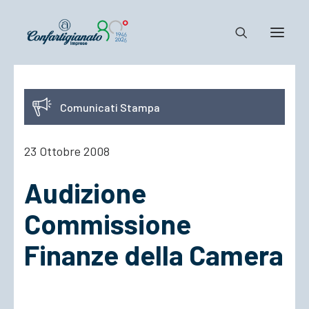
Notizie e Documenti
Comunicati Stampa
Confartigianato
Dove siamo
23 Ottobre 2008
Il Sistema
Audizione
Cosa Facciamo
Associarsi
Commissione
Finanze della Camera