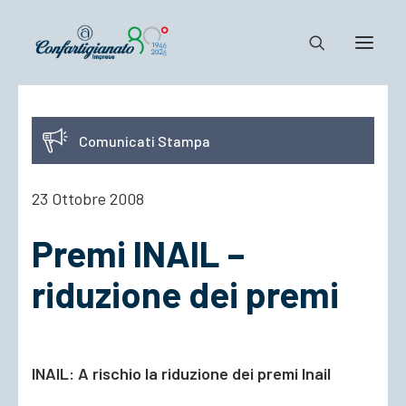
Notizie e Documenti
Comunicati Stampa
Confartigianato
Dove siamo
23 Ottobre 2008
Il Sistema
Premi INAIL –
Cosa Facciamo
Associarsi
riduzione dei premi
INAIL: A rischio la riduzione dei premi Inail