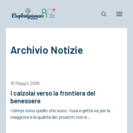
Notizie e Documenti
Archivio Notizie
Confartigianato
Dove siamo
Il Sistema
Cosa Facciamo
16 Maggio 2008
Associarsi
I calzolai verso la frontiera del
benessere
I tempi sono quello che sono: l’usa e getta va per la
maggiore e la qualità dei prodotti non è…