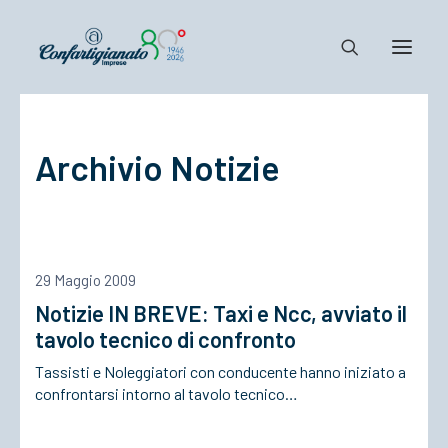
Notizie e Documenti
Archivio Notizie
Confartigianato
Dove siamo
Il Sistema
Cosa Facciamo
29 Maggio 2009
Associarsi
Notizie IN BREVE: Taxi e Ncc, avviato il
tavolo tecnico di confronto
Tassisti e Noleggiatori con conducente hanno iniziato a
confrontarsi intorno al tavolo tecnico…