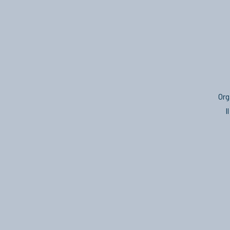
Org
I