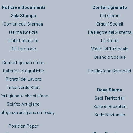
Notizie e Documenti
Confartigianato
Sala Stampa
Chi siamo
Comunicati Stampa
Organi Sociali
Ultime Notizie
Le Regole del Sistema
Dalle Categorie
La Storia
Dal Territorio
Video Istituzionale
Bilancio Sociale
Confartigianato Tube
Gallerie Fotografiche
Fondazione Germozzi
Ritratti del Lavoro
Linea verde Start
Dove Siamo
L’artigianato che ci piace
Sedi Territoriali
Spirito Artigiano
Sede di Bruxelles
telligenza artigiana su Today
Sede Nazionale
Position Paper