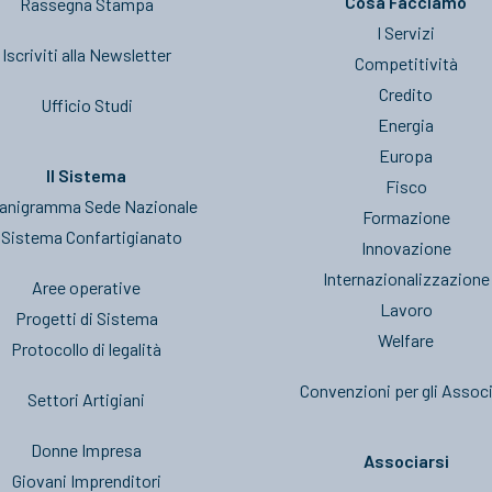
Cosa Facciamo
Rassegna Stampa
I Servizi
Iscriviti alla Newsletter
Competitività
Credito
Ufficio Studi
Energia
Europa
Il Sistema
Fisco
anigramma Sede Nazionale
Formazione
l Sistema Confartigianato
Innovazione
Internazionalizzazione
Aree operative
Lavoro
Progetti di Sistema
Welfare
Protocollo di legalità
Convenzioni per gli Associ
Settori Artigiani
Donne Impresa
Associarsi
Giovani Imprenditori