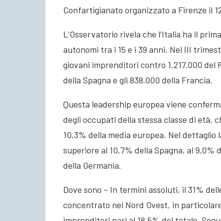
Confartigianato organizzato a Firenze il 1
L’Osservatorio rivela che l’Italia ha il pr
autonomi tra i 15 e i 39 anni. Nel III trime
giovani imprenditori contro 1.217.000 del 
della Spagna e gli 838.000 della Francia.
Questa leadership europea viene confermat
degli occupati della stessa classe di età, c
10,3% della media europea. Nel dettaglio la
superiore al 10,7% della Spagna, al 9,0% d
della Germania.
Dove sono – In termini assoluti, il 31% del
concentrato nel Nord Ovest, in particolar
imprenditori pari al 18,5% del totale. Segu