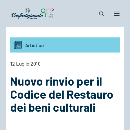
Notizie e Documenti
Artistico
Confartigianato
Dove siamo
12 Luglio 2010
Il Sistema
Nuovo rinvio per il
Cosa Facciamo
Associarsi
Codice del Restauro
dei beni culturali