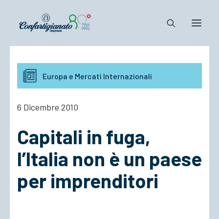
Notizie e Documenti
Europa e Mercati Internazionali
Confartigianato
Dove siamo
6 Dicembre 2010
Il Sistema
Capitali in fuga,
Cosa Facciamo
Associarsi
l’Italia non è un paese
per imprenditori