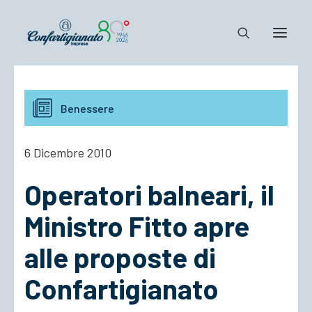
Notizie e Documenti
Benessere
Confartigianato
Dove siamo
6 Dicembre 2010
Il Sistema
Operatori balneari, il
Cosa Facciamo
Associarsi
Ministro Fitto apre
alle proposte di
Confartigianato