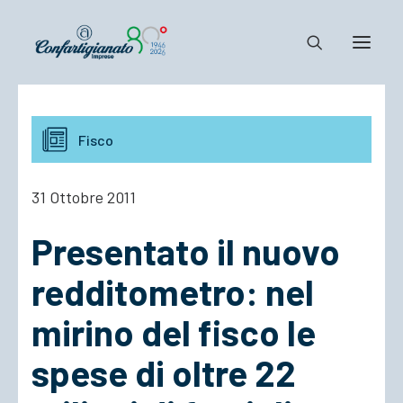
Notizie e Documenti
Fisco
Confartigianato
Dove siamo
31 Ottobre 2011
Il Sistema
Presentato il nuovo
Cosa Facciamo
Associarsi
redditometro: nel
mirino del fisco le
spese di oltre 22