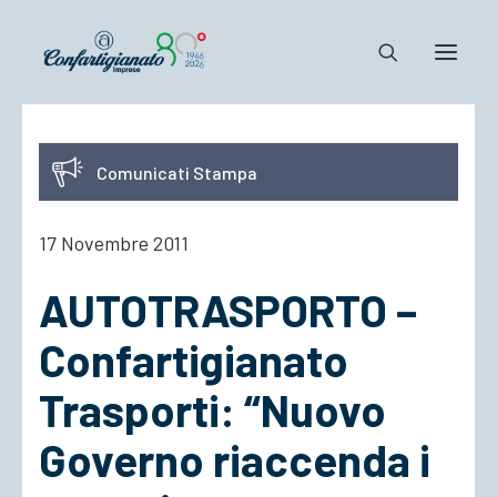
Notizie e Documenti
Comunicati Stampa
Confartigianato
Dove siamo
17 Novembre 2011
Il Sistema
AUTOTRASPORTO –
Cosa Facciamo
Associarsi
Confartigianato
Trasporti: “Nuovo
Governo riaccenda i