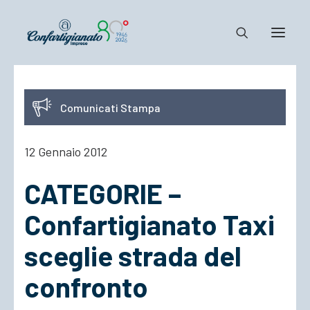
Notizie e Documenti
Comunicati Stampa
Confartigianato
Dove siamo
12 Gennaio 2012
Il Sistema
CATEGORIE –
Cosa Facciamo
Associarsi
Confartigianato Taxi
sceglie strada del
confronto