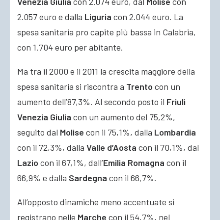
Venezia Giulia
con 2.074 euro, dal
Molise
con
2.057 euro e dalla
Liguria
con 2.044 euro. La
spesa sanitaria pro capite più bassa in Calabria,
con 1.704 euro per abitante.
Ma tra il 2000 e il 2011 la crescita maggiore della
spesa sanitaria si riscontra a
Trento
con un
aumento dell’87,3%. Al secondo posto il
Friuli
Venezia Giulia
con un aumento del 75,2%,
seguito dal
Molise
con il 75,1%, dalla
Lombardia
con il 72,3%, dalla
Valle d’Aosta
con il 70,1%, dal
Lazio
con il 67,1%, dall’
Emilia Romagna
con il
66,9% e dalla
Sardegna
con il 66,7%.
All’opposto dinamiche meno accentuate si
registrano nelle
Marche
con il 54,7%, nel