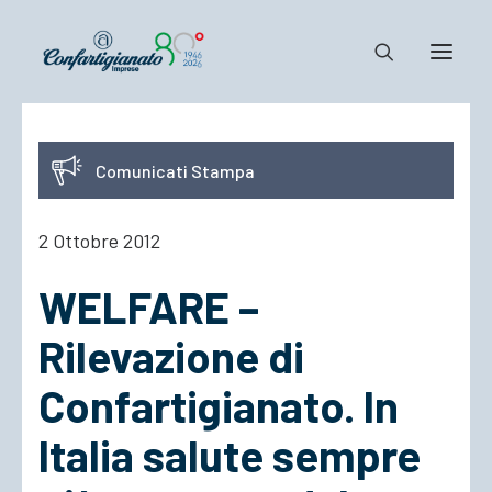
Notizie e Documenti
Comunicati Stampa
Confartigianato
Dove siamo
2 Ottobre 2012
Il Sistema
WELFARE –
Cosa Facciamo
Associarsi
Rilevazione di
Confartigianato. In
Italia salute sempre