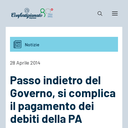
Notizie e Documenti
Notizie
Confartigianato
Dove siamo
28 Aprile 2014
Il Sistema
Passo indietro del
Cosa Facciamo
Associarsi
Governo, si complica
il pagamento dei
debiti della PA